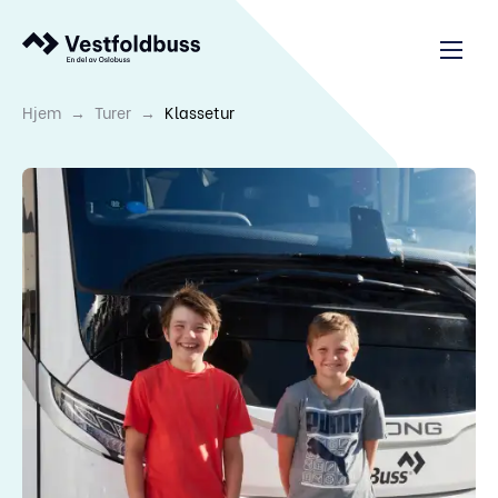
→
→
Hjem
Turer
Klassetur