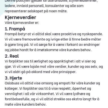
Denne policyen gjelder for alle ansatte, styremedlemmer,
ledere, innleid personell, konsulenter og alle som
representerer selskapet på noen måte.
Kjerneverdier
Våre kjerneverdier er:
1. Frampå
Frampå betyr at vi alltid skal være proaktive og nyskapende.
Vi vil være fremoverlente og ivrige etter å finne bedre måter
å gjøre ting på. Vi vil sørge for å være i forkant av endringer
og jobbe hardt for å imøtekomme våre kunders behov.
2. Real
Vi forplikter oss til ærlighet og oppriktighet i alt vi sier og
gjør. Vi vil være lojale mot våre verdier, kunder og oss selv, og
vi vil aldri gå på akkord med våre prinsipper.
3. Hjerte
Oslobuss vil alltid vise omsorg og empati for våre kunder og
kolleger. Vi forplikter oss til å vise respekt, åpenhet og
vennlighet i all vår virksomhet. Vi vil være lydhøre og
forståelsesfulle, og vi vil alltid strekke oss ekstra langt for å
møte våre kunders behov.